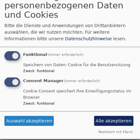
personenbezogenen Daten
willkommen!
und Cookies
Bitte die Dienste und Anwendungen von Drittanbietern
Die Kirchengemeinde Auerbach ist die einzige im
auswählen, die wir nutzen möchten.
Für weitere
Dekanat Bayreuth
und im
Kirchenkreis Bayreuth
,
Informationen bitte unsere
Datenschutzhinweise
lesen.
die ganz in der Oberpfalz liegt. Der
Protestantismus hat hier
sehr alte Wurzeln
:
Funktional
(immer erforderlich)
Schon in der Reformationszeit war Auerbach
Speichern von Daten: Cookie für die Benutzersitzung
evangelisch.
Heute ist Auerbach eine relativ
Zweck
:
Funktional
junge Diasporagemeinde in einem stark
Consent Manager
(immer erforderlich)
katholisch geprägten Umfeld. Die Gemeinde hat
zur Zeit gut 1000 Gemeindeglieder und erstreckt
Cookie Consent speichert Ihre Einwilligungsstatus im
Browser
sich fast über das gesamte
Gebiet
der Stadt
Zweck
:
Funktional
Auerbach - mit Ausnahme der Ortsteile
Gunzendorf, Ranzenthal und Hagenohe, die zur
Auswahl akzeptieren
Alle akzeptieren
Nachbargemeinde im 20 km entfernten
Eschenbach gehören.
Realisiert mit Klaro!