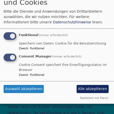
und Cookies
Offener
Bitte die Dienste und Anwendungen von Drittanbietern
Spielenachmittag
auswählen, die wir nutzen möchten.
Für weitere
Informationen bitte unsere
Datenschutzhinweise
lesen.
am 20. April
Funktional
(immer erforderlich)
Speichern von Daten: Cookie für die Benutzersitzung
Zweck
:
Funktional
Consent Manager
(immer erforderlich)
Cookie Consent speichert Ihre Einwilligungsstatus im
Browser
Zweck
:
Funktional
Spielenachmittag
Auswahl akzeptieren
Alle akzeptieren
Realisiert mit Klaro!
Siehe, was ich früher verkündigt habe, ist
gekommen. So verkündige ich auch Neues; ehe