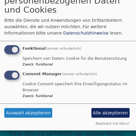
personenbezogenen Daten
und Cookies
Offener
Bitte die Dienste und Anwendungen von Drittanbietern
Spielenachmittag
auswählen, die wir nutzen möchten.
Für weitere
Informationen bitte unsere
Datenschutzhinweise
lesen.
1. Februar 2025
Funktional
(immer erforderlich)
Speichern von Daten: Cookie für die Benutzersitzung
Zweck
:
Funktional
Consent Manager
(immer erforderlich)
Cookie Consent speichert Ihre Einwilligungsstatus im
Browser
Zweck
:
Funktional
Auswahl akzeptieren
Alle akzeptieren
Realisiert mit Klaro!
Jauchze, du Tochter Zion! Frohlocke, Israel!
Freue dich und sei fröhlich von ganzem Herzen,