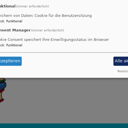
nktional
(immer erforderlich)
ichern von Daten: Cookie für die Benutzersitzung
Die Gemeindebücherei lädt herzlich ein zum
ck
:
Funktional
Kinderbuchflohmarkt
nsent Manager
(immer erforderlich)
am
9. September von 9 - 15 Uhr
kie Consent speichert Ihre Einwilligungsstatus im Browser
ck
:
Funktional
im Gemeindehaus!
kzeptieren
Alle a
Realisi