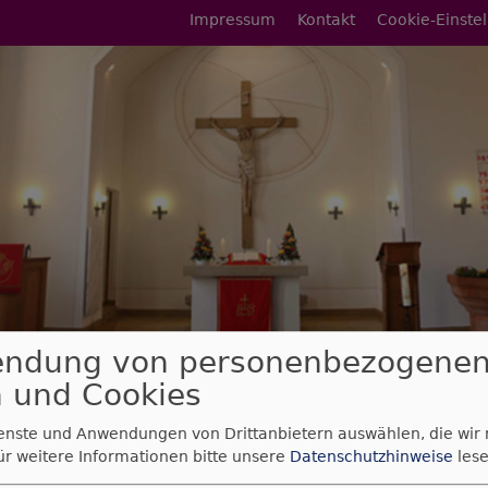
Fußbereichsmenü
Impressum
Kontakt
Cookie-Einste
endung von personenbezogene
rumb
trifft Papier" - Kinderbuchflohmarkt
 und Cookies
trifft Papier" -
ienste und Anwendungen von Drittanbietern auswählen, die wir
ür weitere Informationen bitte unsere
Datenschutzhinweise
lese
buchflohmarkt