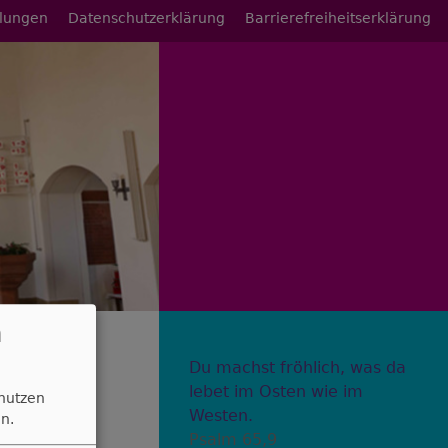
llungen
Datenschutzerklärung
Barrierefreiheitserklärung
n
Du machst fröhlich, was da
lebet im Osten wie im
 nutzen
Westen.
n.
Psalm 65,9