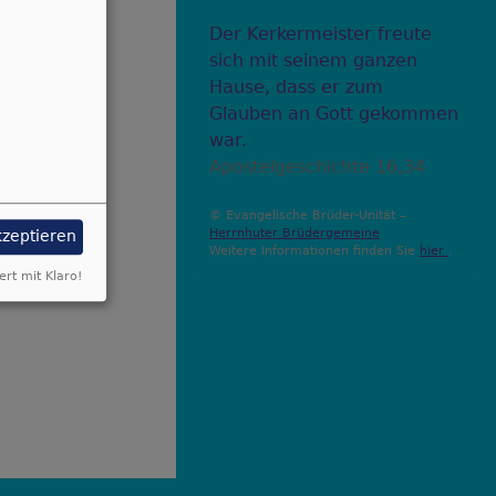
Der Kerkermeister freute
sich mit seinem ganzen
Hause, dass er zum
Glauben an Gott gekommen
war.
Apostelgeschichte 16,34
© Evangelische Brüder-Unität –
Herrnhuter Brüdergemeine
kzeptieren
Weitere Informationen finden Sie
hier
.
ert mit Klaro!