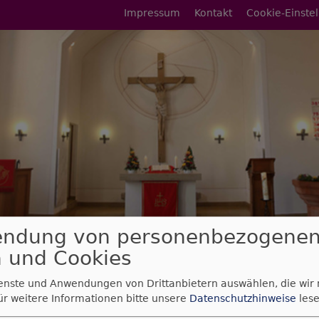
Fußbereichsmenü
Impressum
Kontakt
Cookie-Einste
endung von personenbezogene
rumb
gottesdienst am 21. Dezember 2025
 und Cookies
gottesdienst am 21.
ienste und Anwendungen von Drittanbietern auswählen, die wir
ür weitere Informationen bitte unsere
Datenschutzhinweise
lese
ber 2025