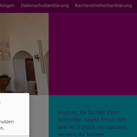
llungen
Datenschutzerklärung
Barrierefreiheitserklärung
n
Jauchze, du Tochter Zion!
Frohlocke, Israel! Freue dich
 nutzen
und sei fröhlich von ganzem
n.
Herzen, du Tochter