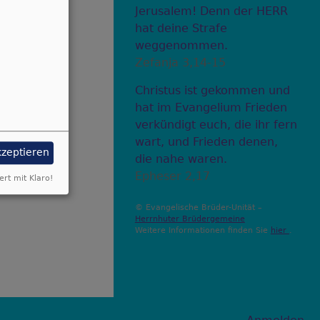
Jerusalem! Denn der HERR
hat deine Strafe
weggenommen.
Zefanja 3,14-15
Christus ist gekommen und
hat im Evangelium Frieden
verkündigt euch, die ihr fern
wart, und Frieden denen,
kzeptieren
die nahe waren.
Epheser 2,17
ert mit Klaro!
© Evangelische Brüder-Unität –
Herrnhuter Brüdergemeine
Weitere Informationen finden Sie
hier
.