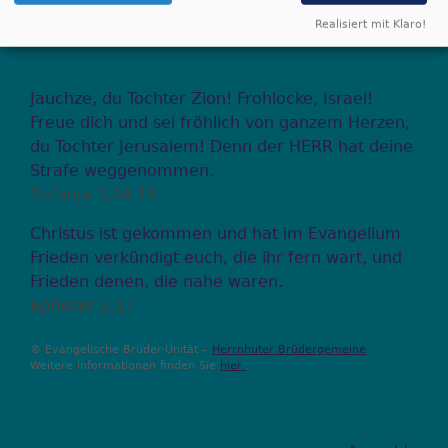
Kids-Treff
Realisiert mit Klaro!
Jauchze, du Tochter Zion! Frohlocke, Israel!
Freue dich und sei fröhlich von ganzem Herzen,
du Tochter Jerusalem! Denn der HERR hat deine
Strafe weggenommen.
Zefanja 3,14-15
Christus ist gekommen und hat im Evangelium
Frieden verkündigt euch, die ihr fern wart, und
Frieden denen, die nahe waren.
Epheser 2,17
© Evangelische Brüder-Unität –
Herrnhuter Brüdergemeine
Weitere Informationen finden Sie
hier
.