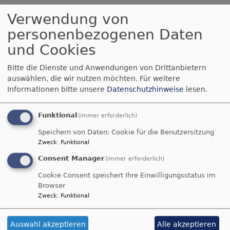
Kids-Treff am 2.
Verwendung von
personenbezogenen Daten
März
und Cookies
Bitte die Dienste und Anwendungen von Drittanbietern
Wir bauen eine
auswählen, die wir nutzen möchten.
Für weitere
Osterstadt!
Informationen bitte unsere
Datenschutzhinweise
lesen.
*für Kids von 7 - 12
Funktional
(immer erforderlich)
Jahren
Speichern von Daten: Cookie für die Benutzersitzung
*ohne Eltern
Bildrechte
Pixabay
Zweck
:
Funktional
Consent Manager
(immer erforderlich)
*mit Freunden
Cookie Consent speichert Ihre Einwilligungsstatus im
Samstag 2. März 14 - 15.30 Uhr
an der
Browser
Christuskirche
Zweck
:
Funktional
Wir freuen uns auf euch!
Auswahl akzeptieren
Alle akzeptieren