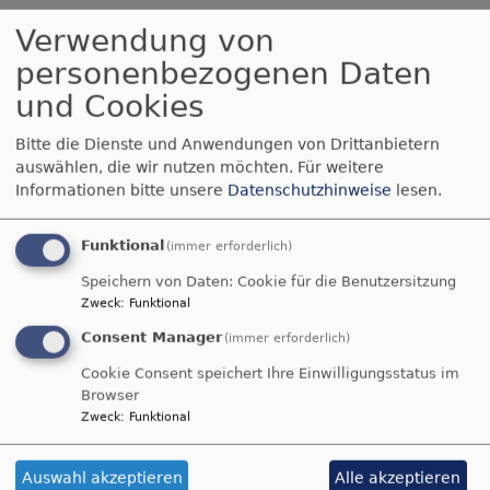
Kids-Treff am 12.
Verwendung von
personenbezogenen Daten
Oktober
und Cookies
Bitte die Dienste und Anwendungen von Drittanbietern
Herzliche Einladung
auswählen, die wir nutzen möchten.
Für weitere
zum Kids-Treff
Informationen bitte unsere
Datenschutzhinweise
lesen.
am 12. Oktober 2024
Funktional
(immer erforderlich)
von 14 - 15.30 Uhr!
Speichern von Daten: Cookie für die Benutzersitzung
* für Kids von 7 - 12
Zweck
:
Funktional
Bildrechte
Pixabay
Jahren
Consent Manager
(immer erforderlich)
* ohne Eltern
Cookie Consent speichert Ihre Einwilligungsstatus im
Browser
* abhängen, spielen, basteln, Filme schauen,
Zweck
:
Funktional
Theater spielen, Ausflüge und Aktionen
planen...Spaß haben!
Auswahl akzeptieren
Alle akzeptieren