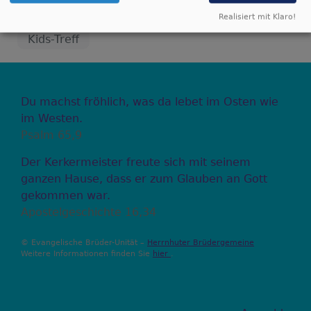
Wir freuen uns auf euch!
Realisiert mit Klaro!
Kids-Treff
Du machst fröhlich, was da lebet im Osten wie
im Westen.
Psalm 65,9
Der Kerkermeister freute sich mit seinem
ganzen Hause, dass er zum Glauben an Gott
gekommen war.
Apostelgeschichte 16,34
© Evangelische Brüder-Unität –
Herrnhuter Brüdergemeine
Weitere Informationen finden Sie
hier
.