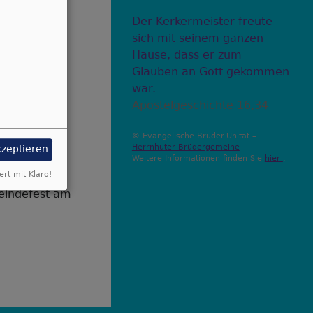
Der Kerkermeister freute
/um das
sich mit seinem ganzen
Hause, dass er zum
Glauben an Gott gekommen
war.
Apostelgeschichte 16,34
© Evangelische Brüder-Unität –
Herrnhuter Brüdergemeine
kzeptieren
Weitere Informationen finden Sie
hier
.
ert mit Klaro!
eindefest am