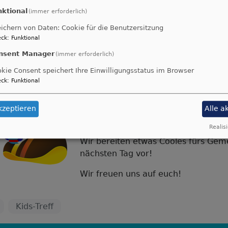
Herzliche Einladung zum Kids-Treff
nktional
(immer erforderlich)
am
11. Mai von 14 - 15.30 Uhr
in
ichern von Daten: Cookie für die Benutzersitzung
Gemeindehaus!
ck
:
Funktional
nsent Manager
(immer erforderlich)
*für Kids von 7 - 12 Jahren
kie Consent speichert Ihre Einwilligungsstatus im Browser
*ohne Eltern
ck
:
Funktional
* mit Freunden
kzeptieren
Alle a
Manege frei fürs Kirchenfest!
Realisi
Wir bereiten etwas Cooles fürs Gem
nächsten Tag vor!
Wir freuen uns auf euch!
Kids-Treff