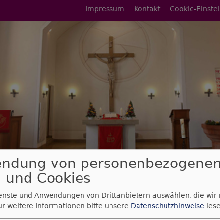
Fußbereichsmenü
Impressum
Kontakt
Cookie-Einste
endung von personenbezogene
rumb
eff am 11. Mai
 und Cookies
reff am 11. Mai
ienste und Anwendungen von Drittanbietern auswählen, die wir
ür weitere Informationen bitte unsere
Datenschutzhinweise
lese