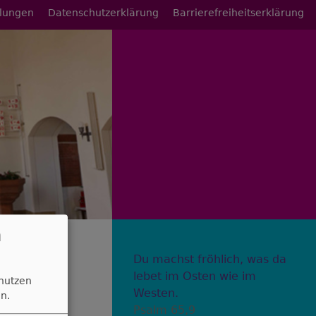
llungen
Datenschutzerklärung
Barrierefreiheitserklärung
n
Du machst fröhlich, was da
lebet im Osten wie im
 nutzen
Westen.
n.
Psalm 65,9