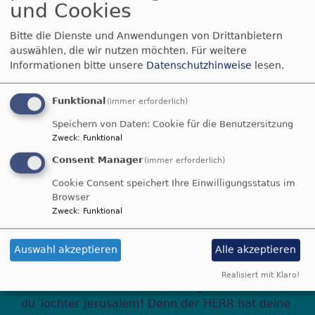
und Cookies
70 schöne Jahre
Bitte die Dienste und Anwendungen von Drittanbietern
auswählen, die wir nutzen möchten.
Für weitere
Informationen bitte unsere
Datenschutzhinweise
lesen.
Anlässlich des 70. Geburtstages der
Christuskirche überraschte Richard Roblee die
Funktional
(immer erforderlich)
Konzertbesucher mit einem eigens für das
Jubiläum komponierten Stückes.
Speichern von Daten: Cookie für die Benutzersitzung
Zweck
:
Funktional
https://magentacloud.de/s/wdtLM5nKMp8Tob9
Consent Manager
(immer erforderlich)
Cookie Consent speichert Ihre Einwilligungsstatus im
Browser
Konzert
Zweck
:
Funktional
Auswahl akzeptieren
Alle akzeptieren
Jauchze, du Tochter Zion! Frohlocke, Israel!
Realisiert mit Klaro!
Freue dich und sei fröhlich von ganzem Herzen,
du Tochter Jerusalem! Denn der HERR hat deine